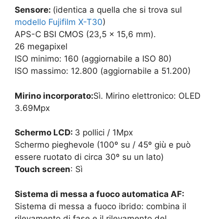
Sensore:
(identica a quella che si trova sul
modello Fujifilm X-T30
)
APS-C BSI CMOS (23,5 x 15,6 mm).
26 megapixel
ISO minimo: 160 (aggiornabile a ISO 80)
ISO massimo: 12.800 (aggiornabile a 51.200)
Mirino incorporato:
Sì. Mirino elettronico: OLED
3.69Mpx
Schermo LCD:
3 pollici / 1Mpx
Schermo pieghevole (100º su / 45º giù e può
essere ruotato di circa 30º su un lato)
Touch screen
: Sì
Sistema di messa a fuoco automatica AF:
Sistema di messa a fuoco ibrido: combina il
rilevamento di fase e il rilevamento del